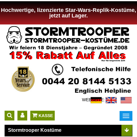
Hochwertige, lizenzierte Star-Wars-Replik-Kostüme,
jetzt auf Lager.
WEBSEITE:
 KASSE
Toggl
navig
Stormtrooper Kostüme