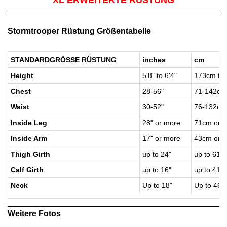
XL ERWEITERTE RÜSTUNG
Stormtrooper Rüstung Größentabelle
STANDARDGRÖSSE RÜSTUNG
inches
cm
Height
5'8" to 6'4"
173cm to
Chest
28-56"
71-142cm
Waist
30-52"
76-132cm
Inside Leg
28" or more
71cm or 
Inside Arm
17" or more
43cm or 
Thigh Girth
up to 24"
up to 61c
Calf Girth
up to 16"
up to 41c
Neck
Up to 18"
Up to 46
Weitere Fotos