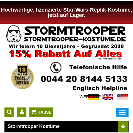
Hochwertige, lizenzierte Star-Wars-Replik-Kostüme,
jetzt auf Lager.
WEBSEITE:
 KASSE
Toggl
navig
Stormtrooper Kostüme