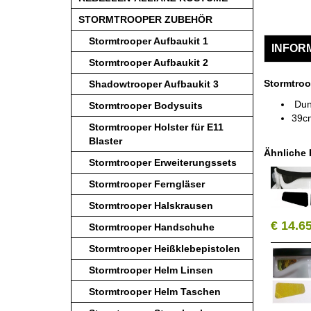
STORMTROOPER ZUBEHÖR
Stormtrooper Aufbaukit 1
INFOR
Stormtrooper Aufbaukit 2
Stormtroo
Shadowtrooper Aufbaukit 3
Dun
Stormtrooper Bodysuits
39c
Stormtrooper Holster für E11
Blaster
Ähnliche 
Stormtrooper Erweiterungssets
Stormtrooper Ferngläser
Stormtrooper Halskrausen
€ 14.6
Stormtrooper Handschuhe
Stormtrooper Heißklebepistolen
Stormtrooper Helm Linsen
Stormtrooper Helm Taschen