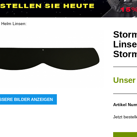
 Helm Linsen
:
Storm
Linse
Stor
Unser 
SSERE BILDER ANZEIGEN
Artikel Nu
Jetzt bestel