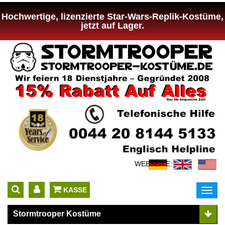
Hochwertige, lizenzierte Star-Wars-Replik-Kostüme,
jetzt auf Lager.
WEBSEITE:
 KASSE
Toggl
navig
Stormtrooper Kostüme