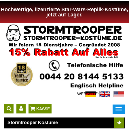
Hochwertige, lizenzierte Star-Wars-Replik-Kostüme,
jetzt auf Lager.
WEBSEITE:
 KASSE
Toggl
navig
Stormtrooper Kostüme