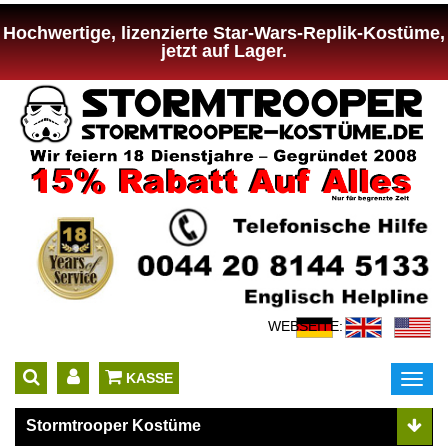
Hochwertige, lizenzierte Star-Wars-Replik-Kostüme,
jetzt auf Lager.
WEBSEITE:
 KASSE
Toggl
navig
Stormtrooper Kostüme