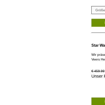
Star Wa
Wir präs
Veers He
€ 459.99
Unser 