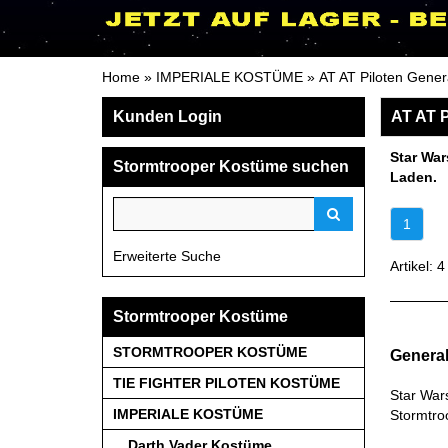
Home
»
IMPERIALE KOSTÜME
»
AT AT Piloten Gene
Kunden Login
AT AT P
Star War
Stormtrooper Kostüme suchen
Laden.
1
Erweiterte Suche
Artikel: 4
Stormtrooper Kostüme
STORMTROOPER KOSTÜME
General
TIE FIGHTER PILOTEN KOSTÜME
Star War
IMPERIALE KOSTÜME
Stormtro
Darth Vader Kostüme