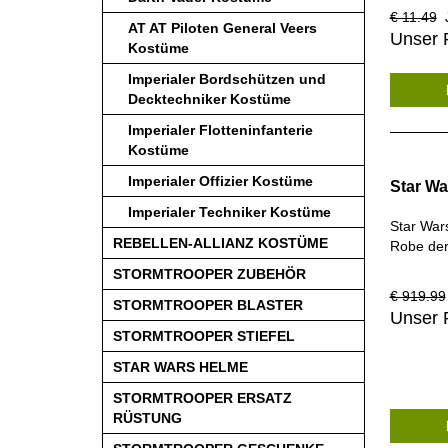
€ 11.49
J
AT AT Piloten General Veers
Unser P
Kostüme
Imperialer Bordschützen und
Decktechniker Kostüme
Imperialer Flotteninfanterie
Kostüme
Imperialer Offizier Kostüme
Star Wa
Imperialer Techniker Kostüme
Star War
REBELLEN-ALLIANZ KOSTÜME
Robe der
STORMTROOPER ZUBEHÖR
€ 919.99
STORMTROOPER BLASTER
Unser 
STORMTROOPER STIEFEL
STAR WARS HELME
STORMTROOPER ERSATZ
RÜSTUNG