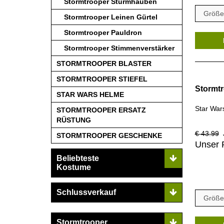
Stormtrooper Sturmhauben
Stormtrooper Leinen Gürtel
Stormtrooper Pauldron
Stormtrooper Stimmenverstärker
STORMTROOPER BLASTER
STORMTROOPER STIEFEL
Stormt
STAR WARS HELME
Star War
STORMTROOPER ERSATZ
RÜSTUNG
€ 43.99
J
STORMTROOPER GESCHENKE
Unser 
Beliebteste
Kostume
Schlussverkauf
Stormtrooper