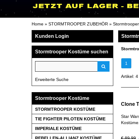
Home
»
STORMTROOPER ZUBEHÖR
»
Stormtrooper
Kunden Login
Stormt
Stormtro
Stormtrooper Kostüme suchen
1
Artikel: 4
Erweiterte Suche
Stormtrooper Kostüme
Clone T
STORMTROOPER KOSTÜME
Star War
TIE FIGHTER PILOTEN KOSTÜME
Kostüme.
IMPERIALE KOSTÜME
REBELLEN-ALLIANZ KOSTÜME
€ 89.99
J