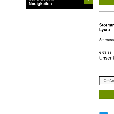
Neuigkeiten
Stormtr
Lycra
Stormtro
€ 69.99
J
Unser 