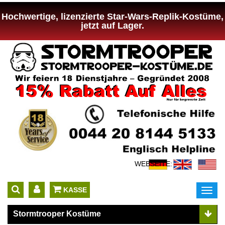
Hochwertige, lizenzierte Star-Wars-Replik-Kostüme,
jetzt auf Lager.
WEBSEITE:
 KASSE
Toggl
navig
Stormtrooper Kostüme