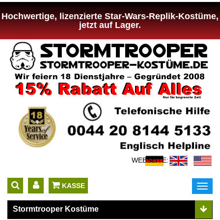
Hochwertige, lizenzierte Star-Wars-Replik-Kostüme,
jetzt auf Lager.
WEBSEITE:
 KASSE
Toggl
navig
Stormtrooper Kostüme