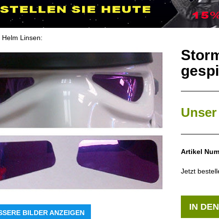
 Helm Linsen
:
Storm
gespi
Unser 
Artikel Nu
Jetzt bestel
IN DE
SSERE BILDER ANZEIGEN