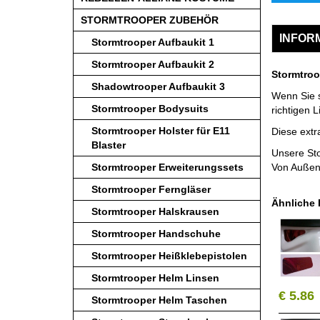
STORMTROOPER ZUBEHÖR
INFOR
Stormtrooper Aufbaukit 1
Stormtrooper Aufbaukit 2
Stormtroo
Shadowtrooper Aufbaukit 3
Wenn Sie s
Stormtrooper Bodysuits
richtigen L
Stormtrooper Holster für E11
Diese extr
Blaster
Unsere Sto
Von Außen 
Stormtrooper Erweiterungssets
Stormtrooper Ferngläser
Ähnliche 
Stormtrooper Halskrausen
Stormtrooper Handschuhe
Stormtrooper Heißklebepistolen
Stormtrooper Helm Linsen
€ 5.86
Stormtrooper Helm Taschen