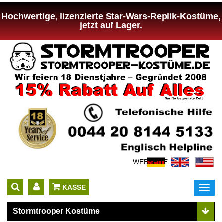
Hochwertige, lizenzierte Star-Wars-Replik-Kostüme,
jetzt auf Lager.
WEBSEITE:
 KASSE
Toggl
navig
Stormtrooper Kostüme