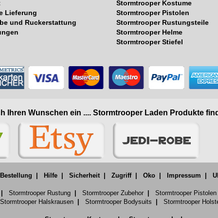
t
Stormtrooper Kostume
e Lieferung
Stormtrooper Pistolen
be und Ruckerstattung
Stormtrooper Rustungsteile
ungen
Stormtrooper Helme
Stormtrooper Stiefel
h Ihren Wunschen ein .... Stormtrooper Laden Produkte find
 Bestellung
|
Hilfe
|
Sicherheit
|
Zugriff
|
Oko
|
Impressum
|
U
|
Stormtrooper Rustung
|
Stormtrooper Zubehor
|
Stormtrooper Pistolen
Stormtrooper Halskrausen
|
Stormtrooper Bodysuits
|
Stormtrooper Holst