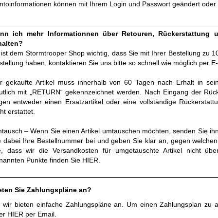
ntoinformationen können mit Ihrem Login und Passwort geändert oder 
nn ich mehr Informationnen über Retouren, Rückerstattung 
halten?
 ist dem Stormtrooper Shop wichtig, dass Sie mit Ihrer Bestellung zu 1
stellung haben, kontaktieren Sie uns bitte so schnell wie möglich per E-
r gekaufte Artikel muss innerhalb von 60 Tagen nach Erhalt in se
utlich mit „RETURN“ gekennzeichnet werden. Nach Eingang der Rücks
gen entweder einen Ersatzartikel oder eine vollständige Rückersta
ht erstattet.
tausch – Wenn Sie einen Artikel umtauschen möchten, senden Sie ihn
e dabei Ihre Bestellnummer bei und geben Sie klar an, gegen welchen A
e, dass wir die Versandkosten für umgetauschte Artikel nicht üb
nannten Punkte finden Sie
HIER.
eten Sie Zahlungspläne an?
, wir bieten einfache Zahlungspläne an. Um einen Zahlungsplan zu ar
er
HIER
per Email.