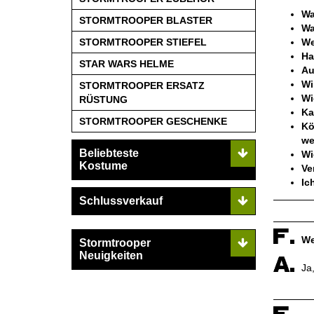
Wa
STORMTROOPER BLASTER
Wa
STORMTROOPER STIEFEL
We
Ha
STAR WARS HELME
Au
Wi
STORMTROOPER ERSATZ
Wi
RÜSTUNG
Ka
STORMTROOPER GESCHENKE
Kö
we
Beliebteste
Wi
Kostume
Ve
Ic
Schlussverkauf
We
Stormtrooper
Neuigkeiten
Ja