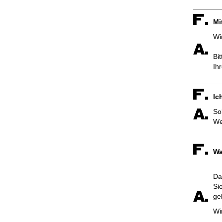
Mi
Wi
Bi
Ih
Ic
So
We
Wa
Da
Si
ge
Wi