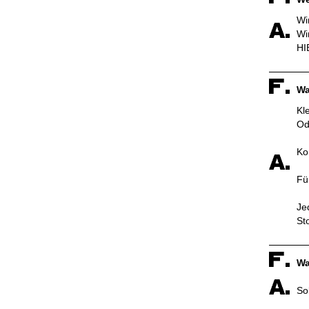
Wi
Wi
HI
Wa
Kl
Od
Ko
Fü
Je
St
Wa
So