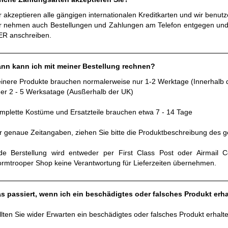
r akzeptieren alle gängigen internationalen Kreditkarten und wir benut
r nehmen auch Bestellungen und Zahlungen am Telefon entgegen un
ER anschreiben.
nn kann ich mit meiner Bestellung rechnen?
einere Produkte brauchen normalerweise nur 1-2 Werktage (Innerhalb 
er 2 - 5 Werksatage (Ausßerhalb der UK)
mplette Kostüme und Ersatzteile brauchen etwa 7 - 14 Tage
r genaue Zeitangaben, ziehen Sie bitte die Produktbeschreibung des g
de Berstellung wird entweder per First Class Post oder Airmail 
ormtrooper Shop keine Verantwortung für Lieferzeiten übernehmen.
s passiert, wenn ich ein beschädigtes oder falsches Produkt erha
llten Sie wider Erwarten ein beschädigtes oder falsches Produkt erhalte