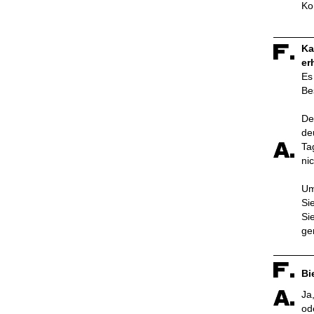
Ko
Ka
er
Es
Be
De
de
Ta
nic
Um
Si
Si
ge
Bi
Ja
od