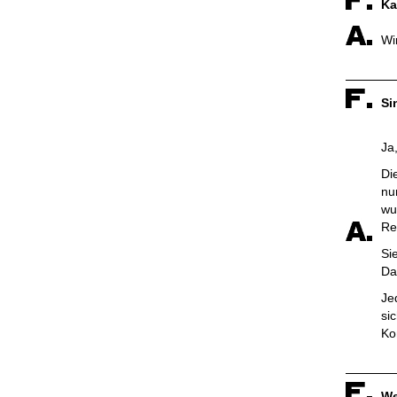
Ka
Wi
Si
Ja
Di
nu
wu
Re
Si
Da
Je
si
Ko
We