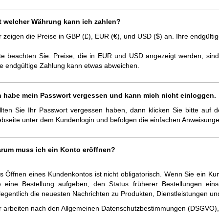
t welcher Währung kann ich zahlen?
r zeigen die Preise in GBP (£), EUR (€), und USD ($) an. Ihre endgült
tte beachten Sie: Preise, die in EUR und USD angezeigt werden, sind
re endgültige Zahlung kann etwas abweichen.
h habe mein Passwort vergessen und kann mich nicht einloggen.
llten Sie Ihr Passwort vergessen haben, dann klicken Sie bitte auf 
bseite unter dem Kundenlogin und befolgen die einfachen Anweisunge
rum muss ich ein Konto eröffnen?
s Öffnen eines Kundenkontos ist nicht obligatorisch. Wenn Sie ein K
e eine Bestellung aufgeben, den Status früherer Bestellungen ei
legentlich die neuesten Nachrichten zu Produkten, Dienstleistungen un
r arbeiten nach den Allgemeinen Datenschutzbestimmungen (DSGVO), di