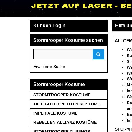
Kunden Login
Hilfe u
Stormtrooper Kostüme suchen
ALLGEM
We
Ka
Si
Erweiterte Suche
We
Wa
Wa
Stormtrooper Kostüme
Mi
Ic
STORMTROOPER KOSTÜME
Wa
Ka
TIE FIGHTER PILOTEN KOSTÜME
er
IMPERIALE KOSTÜME
Bi
Ic
REBELLEN-ALLIANZ KOSTÜME
STORMT
STORMTROOPER ZUBEHÖR