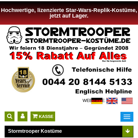
Hochwertige, lizenzierte Star-Wars-Replik-Kostüme,
jetzt auf Lager.
WEBSEITE:
 KASSE
Toggl
navig
Stormtrooper Kostüme