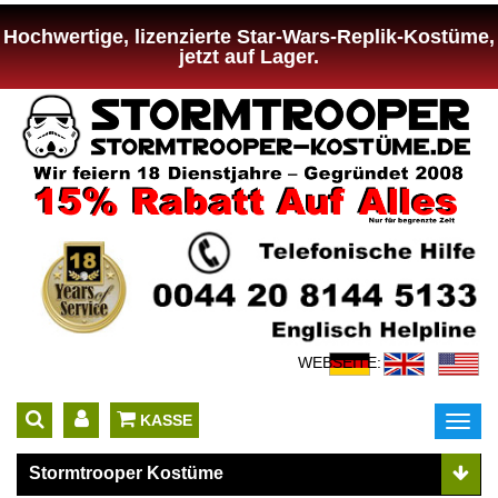
Hochwertige, lizenzierte Star-Wars-Replik-Kostüme,
jetzt auf Lager.
WEBSEITE:
 KASSE
Toggl
navig
Stormtrooper Kostüme