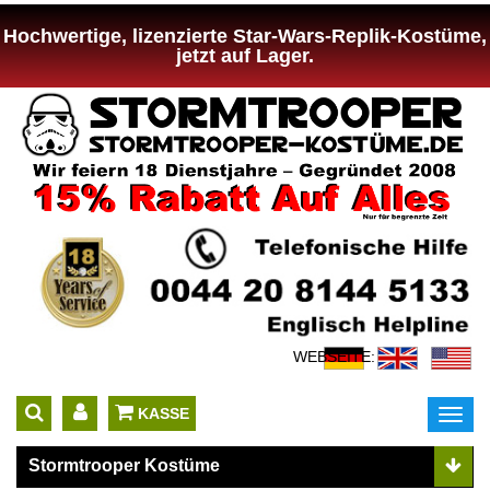
Hochwertige, lizenzierte Star-Wars-Replik-Kostüme,
jetzt auf Lager.
WEBSEITE:
 KASSE
Toggl
navig
Stormtrooper Kostüme