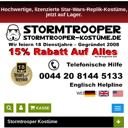
Hochwertige, lizenzierte Star-Wars-Replik-Kostüme,
jetzt auf Lager.
WEBSEITE:
 KASSE
Toggl
navig
Stormtrooper Kostüme