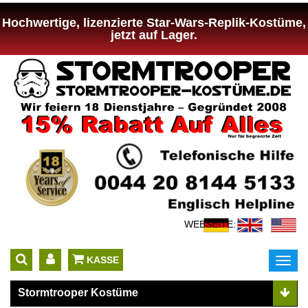
Hochwertige, lizenzierte Star-Wars-Replik-Kostüme,
jetzt auf Lager.
WEBSEITE:
 KASSE
Toggl
navig
Stormtrooper Kostüme