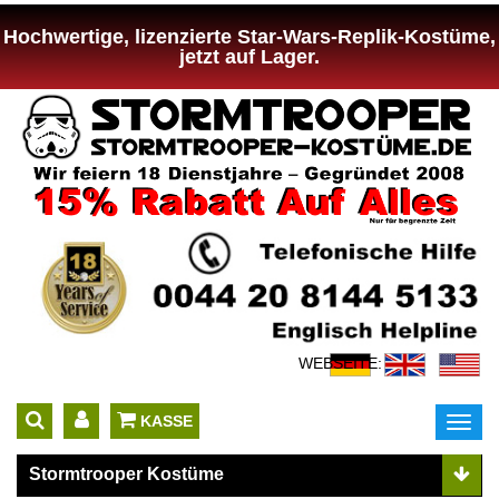
Hochwertige, lizenzierte Star-Wars-Replik-Kostüme,
jetzt auf Lager.
WEBSEITE:
 KASSE
Toggl
navig
Stormtrooper Kostüme