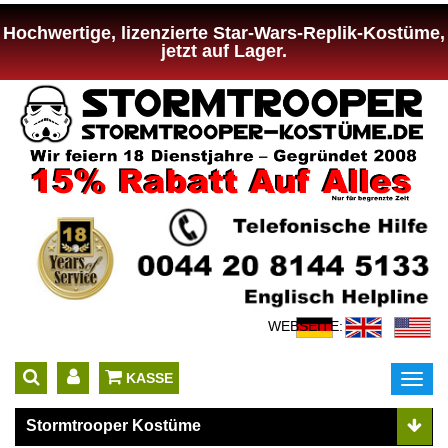
Hochwertige, lizenzierte Star-Wars-Replik-Kostüme,
jetzt auf Lager.
WEBSEITE:
 KASSE
Toggl
navig
Stormtrooper Kostüme